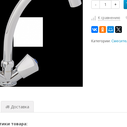
-
+
К сравнению
Категории:
Смесите
Доставка
тики товара: