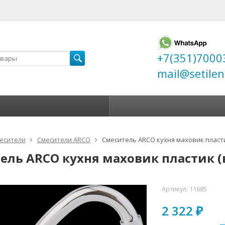
+7(351)7000
mail@setilen
есители
Смесители ARCO
Смеситель ARCO кухня маховик пластик
ель ARCO кухня маховик пластик (в
Артикул:
11685
2 322
₽