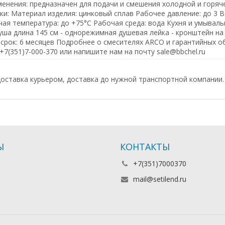
енения: предназначен для подачи и смешения холодной и горяч
ки: Материал изделия: цинковый сплав Рабочее давление: до 3 B
чая температура: до +75°С Рабочая среда: вода Кухня и умывальн
душа длина 145 см - однорежимная душевая лейка - кронштейн на
срок: 6 месяцев Подробнее о смесителях ARCO и гарантийных о
+7(351)7-000-370 или напишите нам на почту sale@bbchel.ru
оставка курьером, доставка до нужной транспортной компании.
Ы
КОНТАКТЫ
+7(351)7000370
mail@setilend.ru