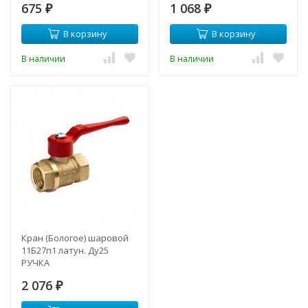
675
1 068
₽
₽
В корзину
В корзину
В наличии
В наличии
Кран (Бологое) шаровой
11Б27п1 латун. Ду25
РУЧКА
2 076
₽