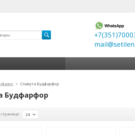
+7(351)7000
mail@setilen
нфаянс
Славута Будфарфор
а Будфарфор
 странице:
24