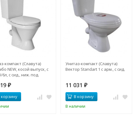
аз-компакт (Славута)
Унитаз-компакт (Славута)
бо NEW, косой выпуск, с
Вектор Standart 1 с арм., с сид.
/6л, с сид., ниж. под.
419
11 031
₽
₽
 корзину
В корзину
личии
В наличии