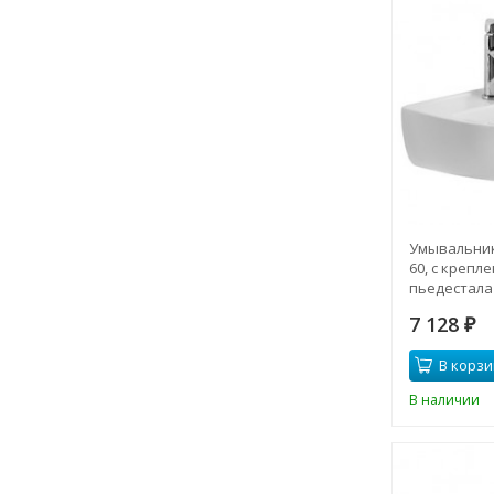
Умывальник
60, с крепл
пьедестала
7 128
₽
В корзи
В наличии