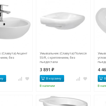
 (Славута) Акцент
Умывальник (Славута) Полисся
Умыв
ением, без
55/R, с креплением, без
углов
пьедестала
пьед
3 891
4 4
₽
ну
В корзину
В
В наличии
В на