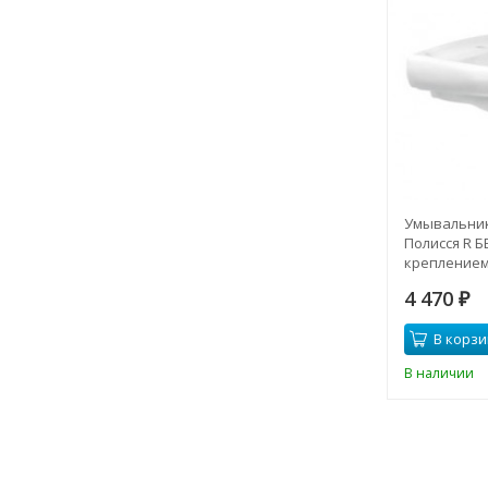
Умывальник
Полисся R БЕ
крепление
4 470
₽
В корзи
В наличии