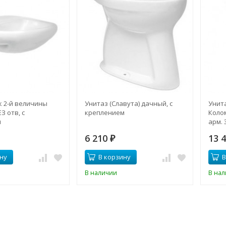
 2-й величины
Унитаз (Славута) дачный, с
Унит
З отв, с
креплением
Колом
м
арм. 3
6 210
13 
₽
ну
В корзину
В
В наличии
В на