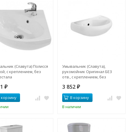
альник (Славута) Полисся
Умывальник (Славута),
ой, с креплением, без
рукомойник Оригинал БЕЗ
естала
отв., с креплением, без
пьедестала
61
3 852
₽
₽
 корзину
В корзину
личии
В наличии