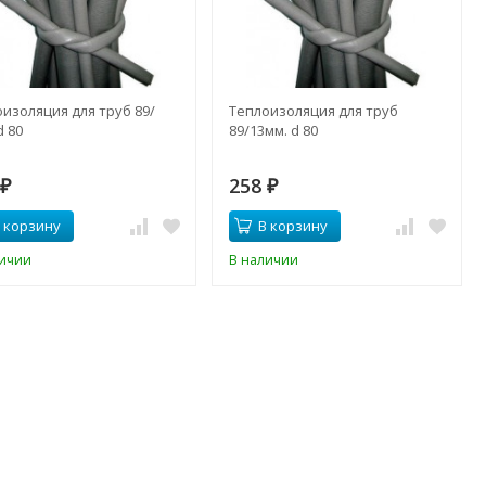
изоляция для труб 89/
Теплоизоляция для труб
d 80
89/13мм. d 80
3
258
₽
₽
 корзину
В корзину
личии
В наличии