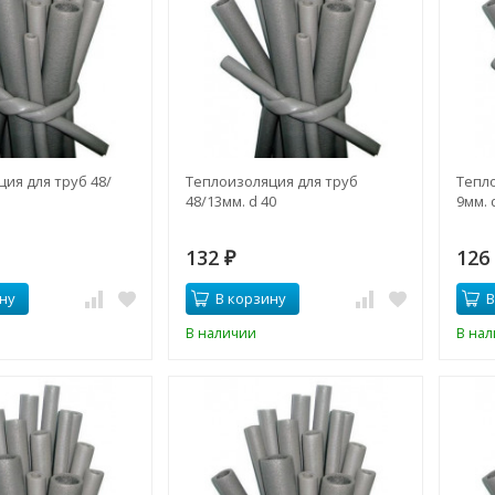
ия для труб 48/
Теплоизоляция для труб
Тепло
48/13мм. d 40
9мм. 
132
12
₽
ну
В корзину
В
В наличии
В на