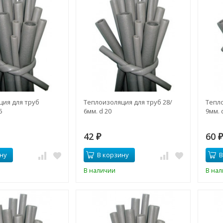
ция для труб
Теплоизоляция для труб 28/
Тепло
5
6мм. d 20
9мм. 
42
60
₽
ну
В корзину
В
В наличии
В на