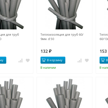
ция для труб
Теплоизоляция для труб 60/
Тепл
0
9мм. d 50
60/13
132
15
₽
ну
В корзину
В
В наличии
В на