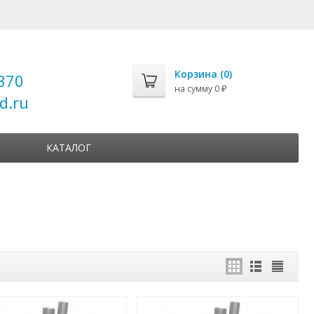
Корзина (
0
)
370
на сумму
0
₽
d.ru
КАТАЛОГ