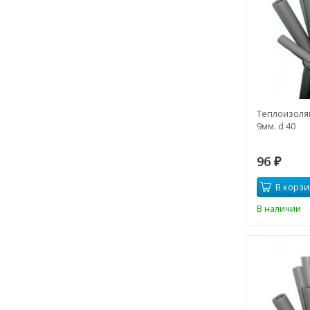
Теплоизоляц
9мм. d 40
96
₽
В корзи
В наличии