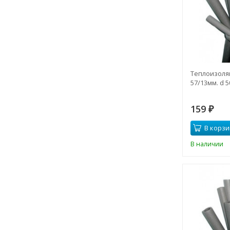
Теплоизоля
57/13мм. d 5
159
₽
В корзи
В наличии