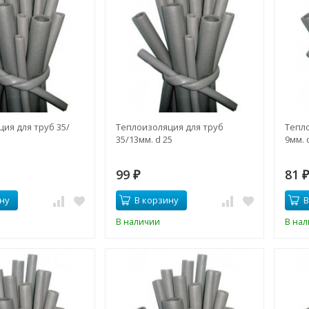
ия для труб 35/
Теплоизоляция для труб
Тепло
35/13мм. d 25
9мм. 
99
81
₽
ну
В корзину
В
В наличии
В на