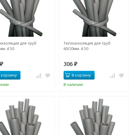
оизоляция для труб
Теплоизоляция для труб
мм. d 50
60/20мм. d 50
3
306
₽
₽
 корзину
В корзину
личии
В наличии