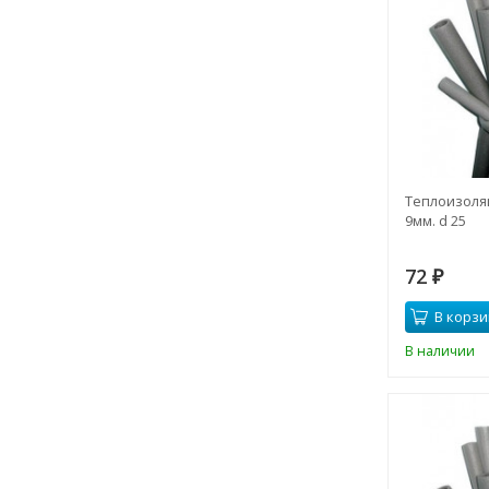
Теплоизоляц
9мм. d 25
72
₽
В корзи
В наличии