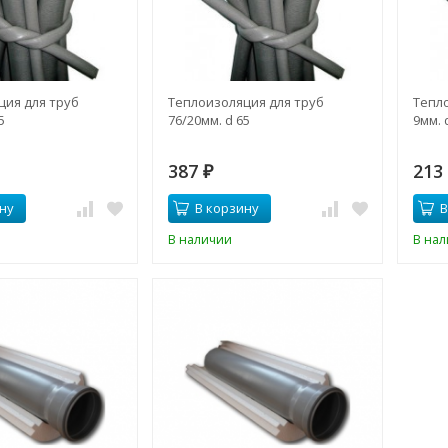
ция для труб
Теплоизоляция для труб
Тепло
5
76/20мм. d 65
9мм. 
387
21
₽
ну
В корзину
В
В наличии
В на