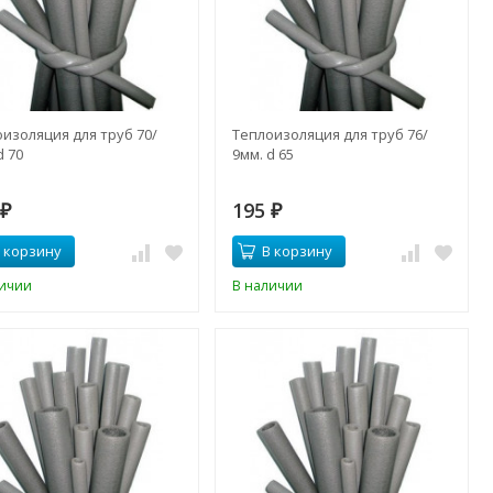
изоляция для труб 70/
Теплоизоляция для труб 76/
d 70
9мм. d 65
2
195
₽
₽
 корзину
В корзину
личии
В наличии