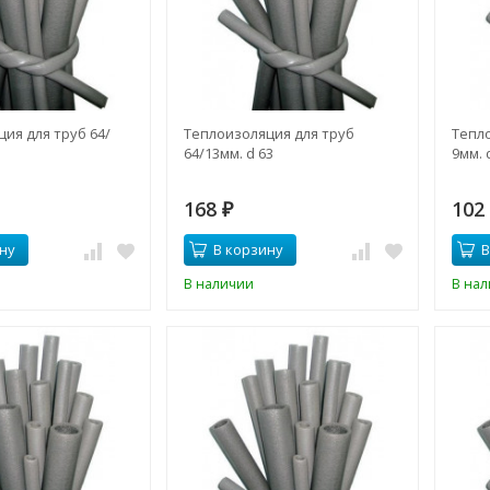
ия для труб 64/
Теплоизоляция для труб
Тепло
64/13мм. d 63
9мм. 
168
10
₽
ну
В корзину
В
В наличии
В на