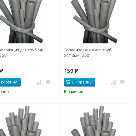
изоляция для труб 54/
Теплоизоляция для труб
d 50
54/13мм. d 50
6
159
₽
₽
 корзину
В корзину
личии
В наличии