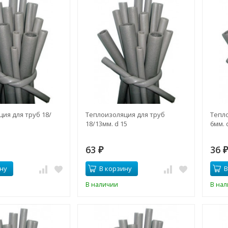
ия для труб 18/
Теплоизоляция для труб
Тепло
18/13мм. d 15
6мм. 
63
36
₽
ну
В корзину
В
В наличии
В на