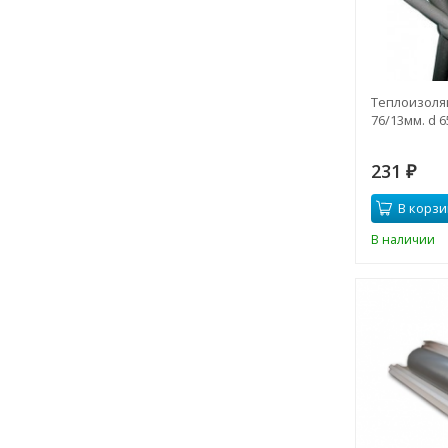
Теплоизоля
76/13мм. d 6
231
₽
В корзи
В наличии