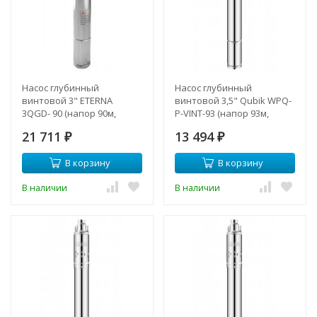
Насос глубинный
Насос глубинный
винтовой 3" ETERNA
винтовой 3,5" Qubik WPQ-
3QGD- 90 (напор 90м,
P-VINT-93 (напор 93м,
Lкаб.-20м, 550 Вт.)
Lкаб.- 15м, 370 Вт )
21 711
13 494
₽
₽
В корзину
В корзину
В наличии
В наличии