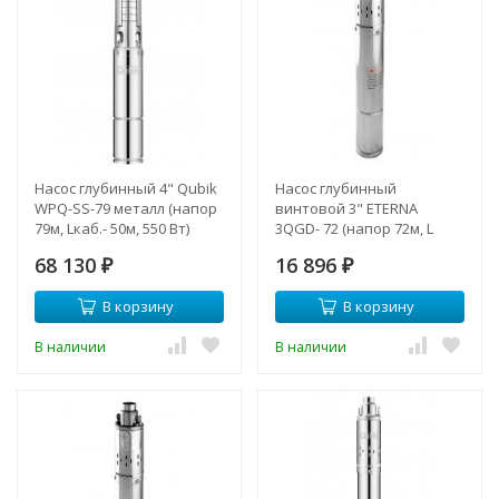
Насос глубинный 4" Qubik
Насос глубинный
WPQ-SS-79 металл (напор
винтовой 3" ETERNA
79м, Lкаб.- 50м, 550 Вт)
3QGD- 72 (напор 72м, L
каб.-15м, 370 Вт.)
68 130
16 896
₽
₽
В корзину
В корзину
В наличии
В наличии