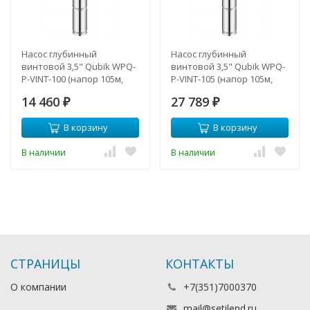
Насос глубинный
Насос глубинный
винтовой 3,5" Qubik WPQ-
винтовой 3,5" Qubik WPQ-
P-VINT-100 (напор 105м,
P-VINT-105 (напор 105м,
Lкаб.- 20м, 500 Вт)
Lкаб.- 30м, 750 Вт)
14 460
27 789
₽
₽
В корзину
В корзину
В наличии
В наличии
СТРАНИЦЫ
КОНТАКТЫ
О компании
+7(351)7000370
mail@setilend.ru