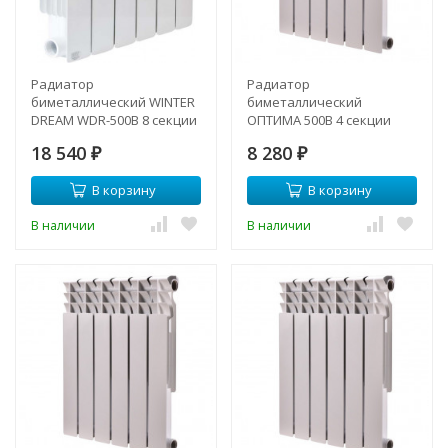
Радиатор
Радиатор
биметаллический WINTER
биметаллический
DREAM WDR-500B 8 секции
ОПТИМА 500B 4 секции
18 540
8 280
₽
₽
В корзину
В корзину
В наличии
В наличии