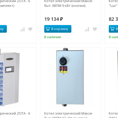
рический ZOTA - 6
Котел электрический Макси-
Котел
омплект)
быт ЭВПМ 9 кВт (кнопки)
"Lux"
19 134
82 
₽
ну
В корзину
В
В наличии
В на
рический ZOTA - 6
Котел электрический Макси-
Котел