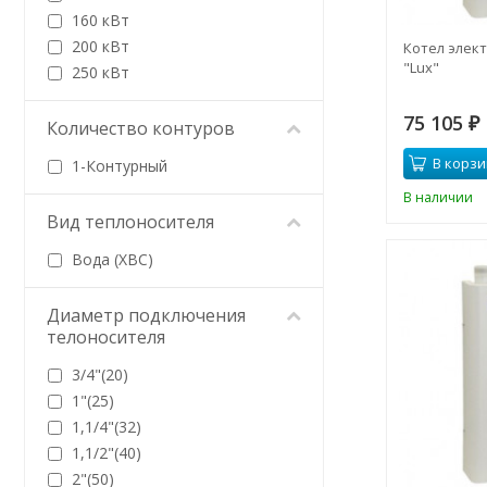
160 кВт
200 кВт
Котел элект
"Lux"
250 кВт
75 105
Количество контуров
₽
В корзи
1-Контурный
В наличии
Вид теплоносителя
Вода (ХВС)
Диаметр подключения
телоносителя
3/4"(20)
1"(25)
1,1/4"(32)
1,1/2"(40)
2"(50)