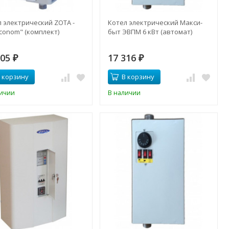
л электрический ZOTA -
Котел электрический Макси-
Econom" (комплект)
быт ЭВПМ 6 кВт (автомат)
205
17 316
₽
₽
 корзину
В корзину
личии
В наличии