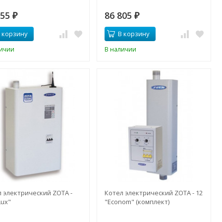
055
86 805
₽
₽
 корзину
В корзину
личии
В наличии
л электрический ZOTA -
Котел электрический ZOTA - 12
Lux"
"Econom" (комплект)