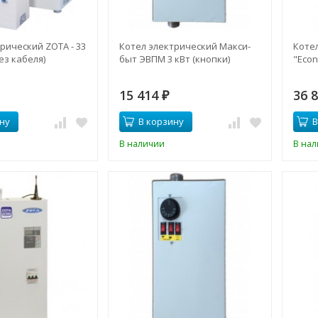
рический ZOTA - 33
Котел электрический Макси-
Котел
ез кабеля)
быт ЭВПМ 3 кВт (кнопки)
"Econ
15 414
36 
₽
ну
В корзину
В
В наличии
В на