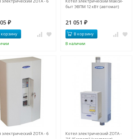
 электрический ZOTA - 6
Котел электрический Макси-
быт ЭВПМ 12 кВт (автомат)
305
21 051
₽
₽
 корзину
В корзину
личии
В наличии
 электрический ZOTA - 6
Котел электрический ZOTA -