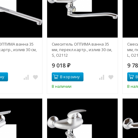
ОПТИМА ванна 35
Смеситель ОПТИМА ванна 35
Смес
артр., излив 30 см,
мм, перекл.картр., излив 30 см,
мм, п
S, О2112
L, О2
9 018
9 7
₽
ну
В корзину
В
В наличии
В на