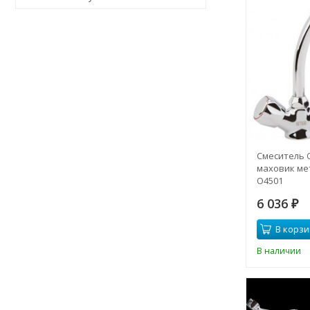
Смеситель 
маховик мет
О4501
6 036
₽
В корзи
В наличии