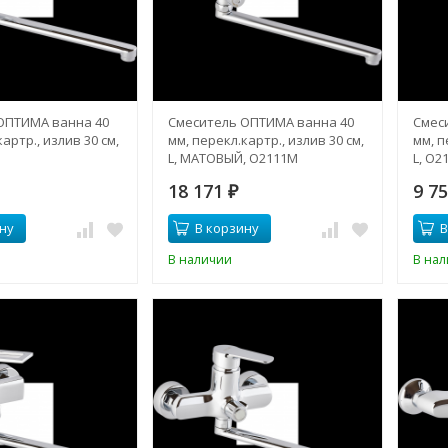
ОПТИМА ванна 40
Смеситель ОПТИМА ванна 40
Смес
артр., излив 30 см,
мм, перекл.картр., излив 30 см,
мм, п
L, МАТОВЫЙ, О2111M
L, О2
18 171
9 7
₽
ну
В корзину
В
В наличии
В на