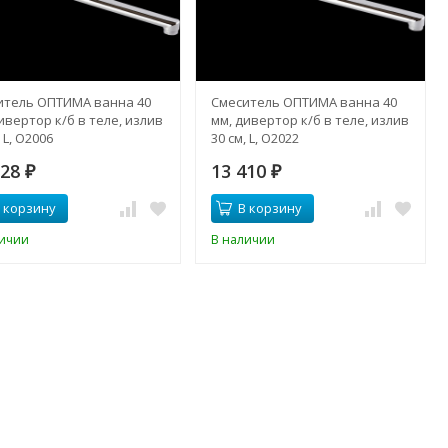
итель ОПТИМА ванна 40
Смеситель ОПТИМА ванна 40
ивертор к/б в теле, излив
мм, дивертор к/б в теле, излив
, L, О2006
30 см, L, О2022
928
13 410
₽
₽
 корзину
В корзину
личии
В наличии