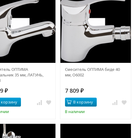
итель ОПТИМА
Смеситель ОПТИМА биде 40
альник 35 мм, ЛАТУНЬ,
мм, О6002
1
39
7 809
₽
₽
 корзину
В корзину
личии
В наличии