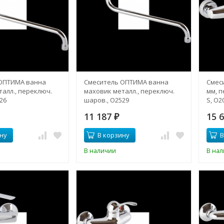
ОПТИМА ванна
Смеситель ОПТИМА ванна
Смес
алл., переключ.
маховик металл., переключ.
мм, п
26
шаров., О2529
S, О2
11 187
15 
₽
ну
В корзину
В
В наличии
В на