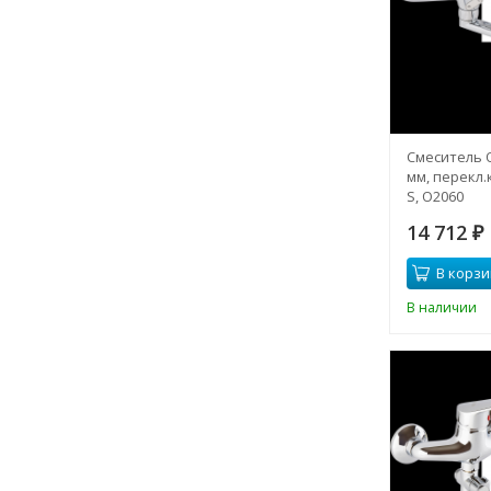
Смеситель 
мм, перекл.к
S, О2060
14 712
₽
В корзи
В наличии