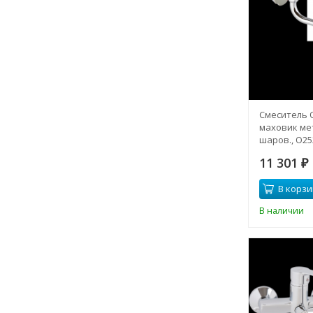
Смеситель 
маховик мет
шаров., О25
11 301
₽
В корзи
В наличии