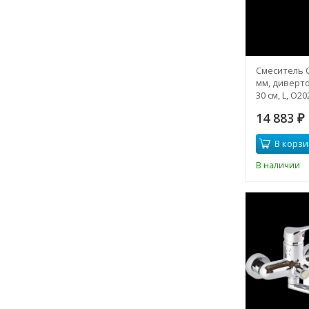
Смеситель 
мм, диверто
30 см, L, О20
14 883
₽
В корзи
В наличии