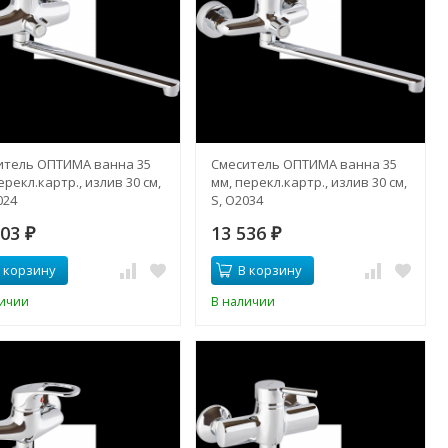
итель ОПТИМА ванна 35
Смеситель ОПТИМА ванна 35
ерекл.картр., излив 30 см,
мм, перекл.картр., излив 30 см,
024
S, О2034
603
13 536
₽
₽
 корзину
В корзину
личии
В наличии