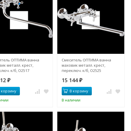
итель ОПТИМА ванна
Смеситель ОПТИМА ванна
ик металл. крест,
маховик металл. крест,
люч. к/б, О2517
переключ. к/б, О2525
412
15 144
₽
₽
 корзину
В корзину
личии
В наличии