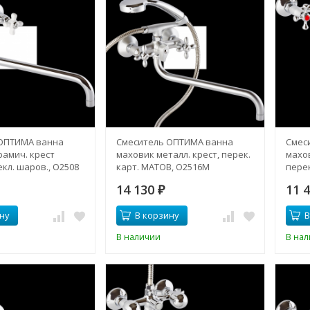
ОПТИМА ванна
Смеситель ОПТИМА ванна
Смес
рамич. крест
маховик металл. крест, перек.
махов
кл. шаров., О2508
карт. МАТОВ, О2516М
перек
14 130
11 
₽
ну
В корзину
В
В наличии
В на