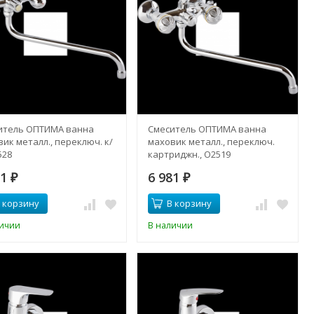
итель ОПТИМА ванна
Смеситель ОПТИМА ванна
ик металл., переключ. к/
маховик металл., переключ.
528
картриджн., О2519
71
6 981
₽
₽
 корзину
В корзину
личии
В наличии