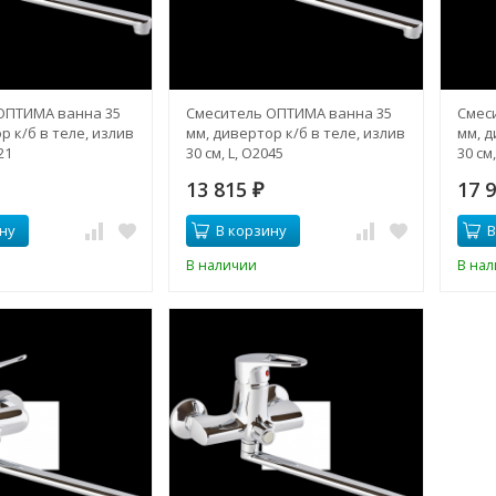
ОПТИМА ванна 35
Смеситель ОПТИМА ванна 35
Смес
р к/б в теле, излив
мм, дивертор к/б в теле, излив
мм, д
21
30 см, L, О2045
30 см
13 815
17 
₽
ну
В корзину
В
В наличии
В на