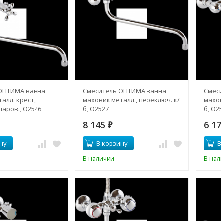
ОПТИМА ванна
Смеситель ОПТИМА ванна
Смес
алл. крест,
маховик металл., переключ. к/
махов
аров., О2546
б, О2527
б, О2
8 145
6 1
₽
ну
В корзину
В
В наличии
В на