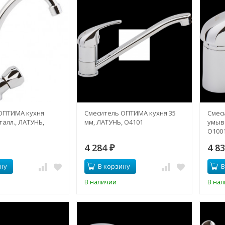
ОПТИМА кухня
Смеситель ОПТИМА кухня 35
Смес
алл., ЛАТУНЬ,
мм, ЛАТУНЬ, О4101
умыв
О100
4 284
4 8
₽
ну
В корзину
В
В наличии
В на