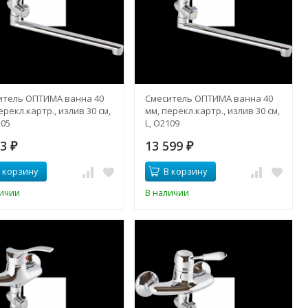
итель ОПТИМА ванна 40
Смеситель ОПТИМА ванна 40
ерекл.картр., излив 30 см,
мм, перекл.картр., излив 30 см,
105
L, О2109
83
13 599
₽
₽
 корзину
В корзину
личии
В наличии