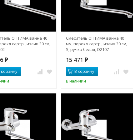
итель ОПТИМА ванна 40
Смеситель ОПТИМА ванна 40
ерекл.картр., излив 30 см,
мм, перекл.картр., излив 30 см,
102
S, ручка белая, О2107
56
15 471
₽
₽
 корзину
В корзину
личии
В наличии