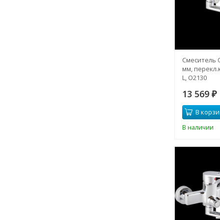
Смеситель 
мм, перекл.к
L, О2130
13 569
₽
В корзи
В наличии