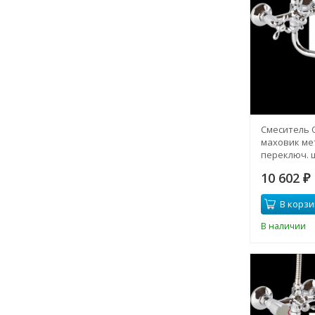
Смеситель 
маховик мет
переключ. ш
10 602
₽
В корзи
В наличии