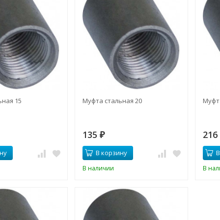
ьная 15
Муфта стальная 20
Муфт
135
21
₽
ну
В корзину
В
В наличии
В на