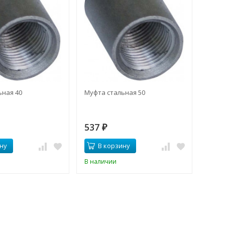
ьная 40
Муфта стальная 50
537
₽
ну
В корзину
В наличии