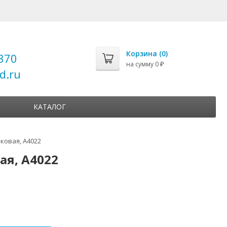
Корзина (
0
)
370
на сумму
0
₽
d.ru
КАТАЛОГ
ковая, А4022
ая, А4022