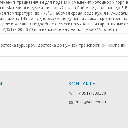
енения: предназначен для подачи и смешения холодной и горяч
ки: Материал изделия: цинковый сплав Рабочее давление: до 3 B
чая температура: до +75°С Рабочая среда: вода Кухня и умывальн
душа длина 145 см - однорежимная душевая лейка - кронштейн на
срок: 6 месяцев Подробнее о смесителях ARCO и гарантийных о
+7(351)7-000-370 или напишите нам на почту sale@bbchel.ru
оставка курьером, доставка до нужной транспортной компании.
Ы
КОНТАКТЫ
+7(351)7000370
mail@setilend.ru