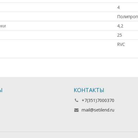
4
Полипроп
нки
4,2
25
RVC
Ы
КОНТАКТЫ
+7(351)7000370
mail@setilend.ru