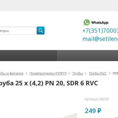
+7(351)7000
mail@setilen
убы и фитинги
Полипропилен (ППРП)
Трубы
Трубы RVC
ППР
уба 25 х (4,2) PN 20, SDR 6 RVC
Артикул:
06229
249
₽