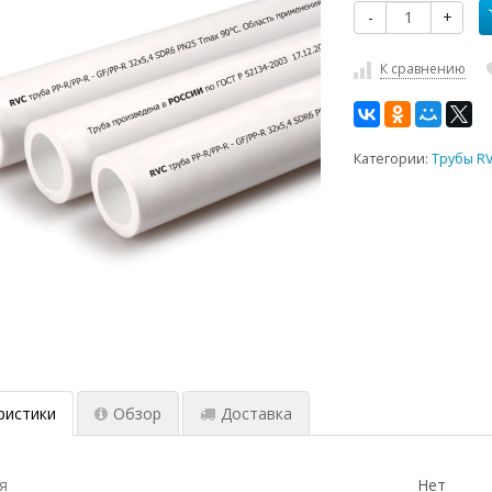
-
+
К сравнению
Категории:
Трубы R
ристики
Обзор
Доставка
я
Нет