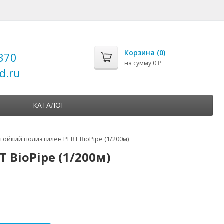
Корзина (
0
)
370
на сумму
0
₽
d.ru
КАТАЛОГ
тойкий полиэтилен PERT BioPipe (1/200м)
 BioPipe (1/200м)