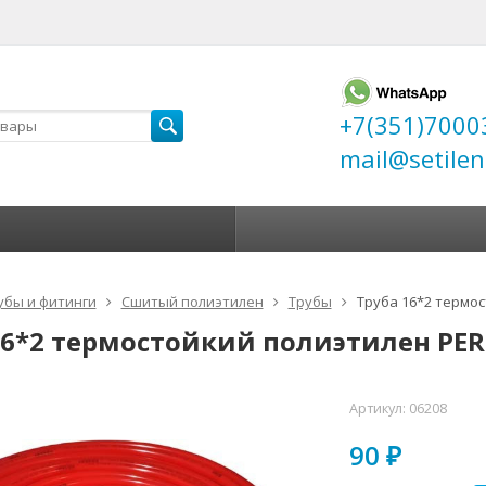
+7(351)7000
mail@setilen
убы и фитинги
Сшитый полиэтилен
Трубы
Труба 16*2 термос
16*2 термостойкий полиэтилен PERT
Артикул:
06208
90
₽