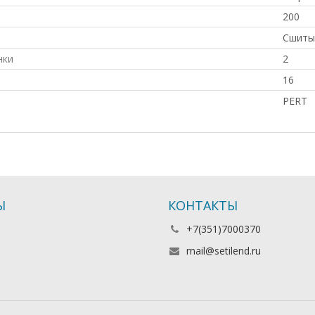
200
Сшиты
нки
2
16
PERT
Ы
КОНТАКТЫ
+7(351)7000370
mail@setilend.ru