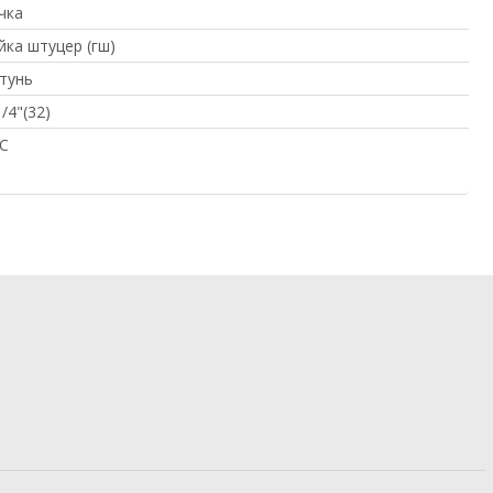
чка
йка штуцер (гш)
тунь
1/4"(32)
C