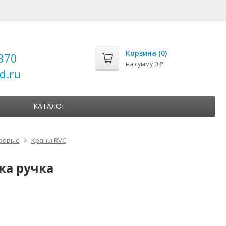
Корзина (
0
)
370
на сумму
0
₽
d.ru
КАТАЛОГ
ровые
Краны RVC
ка ручка