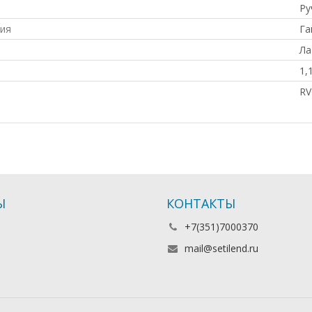
Ру
ия
Га
Ла
1,
RV
Ы
КОНТАКТЫ
+7(351)7000370
mail@setilend.ru