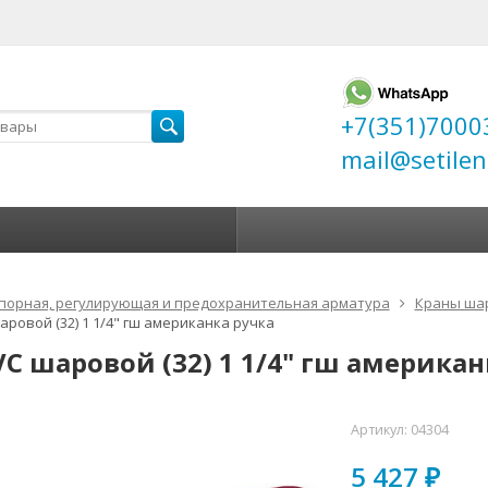
+7(351)7000
mail@setilen
порная, регулирующая и предохранительная арматура
Краны ша
аровой (32) 1 1/4" гш американка ручка
VC шаровой (32) 1 1/4" гш американ
Артикул:
04304
5 427
₽