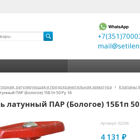
+7(351)7000
mail@setilen
порная, регулирующая и предохранительная арматура
Клапаны (
тунный ПАР (Бологое) 15Б1п 50 Ру 16
ь латунный ПАР (Бологое) 15Б1п 50 
Артикул:
02206
4 131
₽