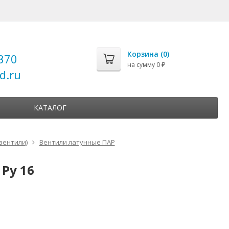
Корзина (
0
)
370
на сумму
0
₽
d.ru
КАТАЛОГ
вентили)
Вентили латунные ПАР
Ру 16