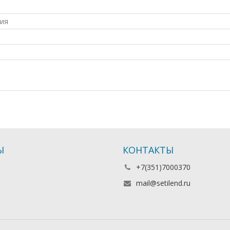
ия
Ы
КОНТАКТЫ
+7(351)7000370
mail@setilend.ru