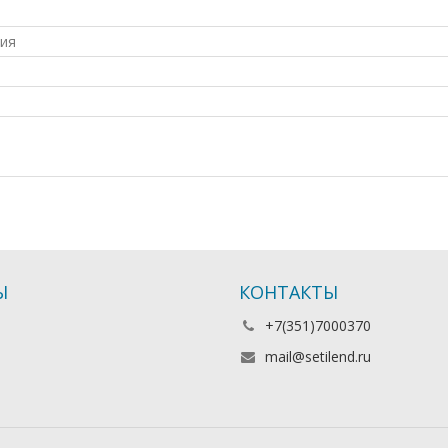
ия
Ы
КОНТАКТЫ
+7(351)7000370
mail@setilend.ru