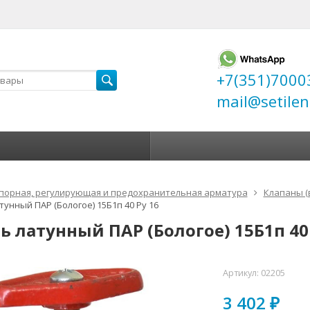
+7(351)7000
mail@setilen
порная, регулирующая и предохранительная арматура
Клапаны (
тунный ПАР (Бологое) 15Б1п 40 Ру 16
ь латунный ПАР (Бологое) 15Б1п 40 
Артикул:
02205
3 402
₽