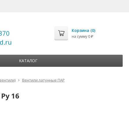
Корзина (
0
)
370
на сумму
0
₽
d.ru
КАТАЛОГ
вентили)
Вентили латунные ПАР
Ру 16